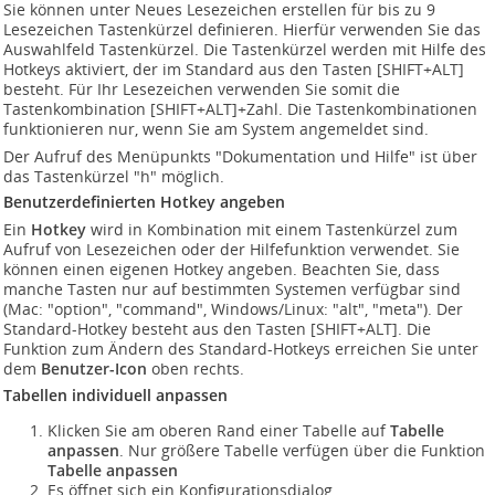
Sie können unter Neues Lesezeichen erstellen für bis zu 9
Lesezeichen Tastenkürzel definieren. Hierfür verwenden Sie das
Auswahlfeld Tastenkürzel. Die Tastenkürzel werden mit Hilfe des
Hotkeys aktiviert, der im Standard aus den Tasten [SHIFT+ALT]
besteht. Für Ihr Lesezeichen verwenden Sie somit die
Tastenkombination [SHIFT+ALT]+Zahl. Die Tastenkombinationen
funktionieren nur, wenn Sie am System angemeldet sind.
Der Aufruf des Menüpunkts "Dokumentation und Hilfe" ist über
das Tastenkürzel "h" möglich.
Benutzerdefinierten
Hotkey angeben
Ein
Hotkey
wird in Kombination mit einem Tastenkürzel zum
Aufruf von Lesezeichen oder der Hilfefunktion verwendet. Sie
können einen eigenen Hotkey angeben. Beachten Sie, dass
manche Tasten nur auf bestimmten Systemen verfügbar sind
(Mac: "option", "command", Windows/Linux: "alt", "meta"). Der
Standard-Hotkey besteht aus den Tasten [SHIFT+ALT]. Die
Funktion zum Ändern des Standard-Hotkeys erreichen Sie unter
dem
Benutzer-Icon
oben rechts.
Tabellen individuell anpassen
Klicken Sie am oberen Rand einer Tabelle auf
Tabelle
anpassen
. Nur größere Tabelle verfügen über die Funktion
Tabelle anpassen
Es öffnet sich ein Konfigurationsdialog.